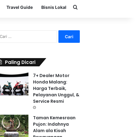
Search for
Travel Guide
Bisnis Lokal
C
a
r
i
u
Paling Dicari
n
t
7+ Dealer Motor
u
Honda Malang:
k
Harga Terbaik,
:
Pelayanan Unggul, &
Service Resmi
Taman Kemesraan
Pujon: Indahnya
Alam ala Kisah