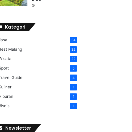
Kategori
Jasa
34
Best Malang
32
Wisata
22
Sport
5
Travel Guide
4
Kuliner
1
Hiburan
1
Bisnis
1
Newsletter