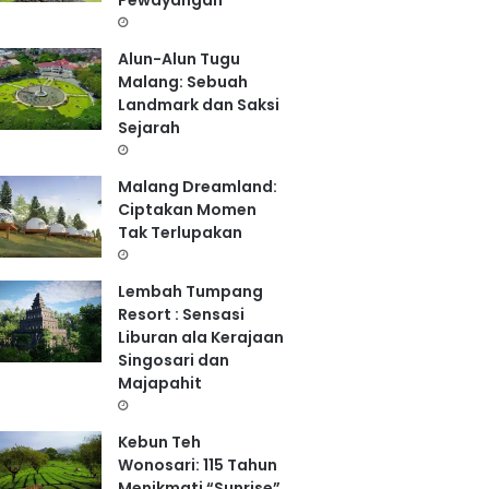
Pewayangan
Alun-Alun Tugu
Malang: Sebuah
Landmark dan Saksi
Sejarah
Malang Dreamland:
Ciptakan Momen
Tak Terlupakan
Lembah Tumpang
Resort : Sensasi
Liburan ala Kerajaan
Singosari dan
Majapahit
Kebun Teh
Wonosari: 115 Tahun
Menikmati “Sunrise”