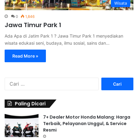
Wisata
0
1,846
Jawa Timur Park 1
Ada Apa di Jatim Park 1 ? Jawa Timur Park 1 menyediakan
wisata edukasi seni, budaya, ilmu sosial, sains dan…
Read More »
C
a
r
i
Paling Dicari
u
n
7+ Dealer Motor Honda Malang: Harga
t
Terbaik, Pelayanan Unggul, & Service
u
Resmi
k