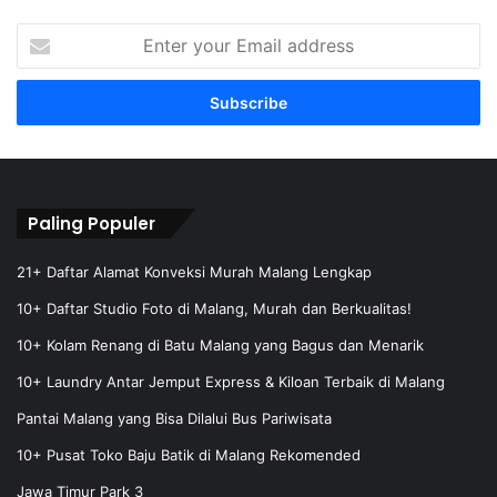
E
n
t
e
r
y
o
u
r
Paling Populer
E
m
21+ Daftar Alamat Konveksi Murah Malang Lengkap
a
10+ Daftar Studio Foto di Malang, Murah dan Berkualitas!
i
l
10+ Kolam Renang di Batu Malang yang Bagus dan Menarik
a
10+ Laundry Antar Jemput Express & Kiloan Terbaik di Malang
d
d
Pantai Malang yang Bisa Dilalui Bus Pariwisata
r
e
10+ Pusat Toko Baju Batik di Malang Rekomended
s
Jawa Timur Park 3