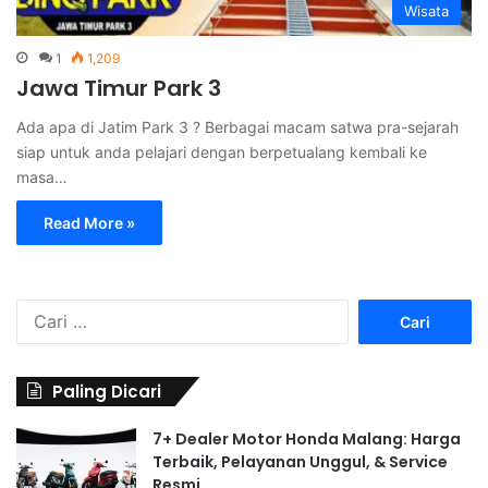
Wisata
1
1,209
Jawa Timur Park 3
Ada apa di Jatim Park 3 ? Berbagai macam satwa pra-sejarah
siap untuk anda pelajari dengan berpetualang kembali ke
masa…
Read More »
C
a
r
i
Paling Dicari
u
n
7+ Dealer Motor Honda Malang: Harga
t
Terbaik, Pelayanan Unggul, & Service
u
Resmi