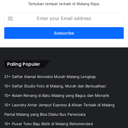
Temukan tempat terbaik di Malang Raya.
E
n
t
e
r
y
o
u
r
Paling Populer
E
m
21+ Daftar Alamat Konveksi Murah Malang Lengkap
a
10+ Daftar Studio Foto di Malang, Murah dan Berkualitas!
i
l
10+ Kolam Renang di Batu Malang yang Bagus dan Menarik
a
10+ Laundry Antar Jemput Express & Kiloan Terbaik di Malang
d
d
Pantai Malang yang Bisa Dilalui Bus Pariwisata
r
e
10+ Pusat Toko Baju Batik di Malang Rekomended