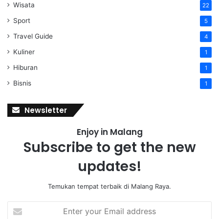
Wisata
22
Sport
5
Travel Guide
4
Kuliner
1
Hiburan
1
Bisnis
1
Newsletter
Enjoy in Malang
Subscribe to get the new
updates!
Temukan tempat terbaik di Malang Raya.
E
n