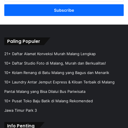
t
e
r
y
o
u
r
Paling Populer
E
m
21+ Daftar Alamat Konveksi Murah Malang Lengkap
a
10+ Daftar Studio Foto di Malang, Murah dan Berkualitas!
i
l
10+ Kolam Renang di Batu Malang yang Bagus dan Menarik
a
10+ Laundry Antar Jemput Express & Kiloan Terbaik di Malang
d
d
Pantai Malang yang Bisa Dilalui Bus Pariwisata
r
e
10+ Pusat Toko Baju Batik di Malang Rekomended
s
Jawa Timur Park 3
s
Info Penting