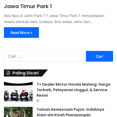
Jawa Timur Park 1
Ada Apa di Jatim Park 1 ? Jawa Timur Park 1 menyediakan
wisata edukasi seni, budaya, ilmu sosial, sains dan…
Read More »
C
a
r
i
Paling Dicari
u
n
7+ Dealer Motor Honda Malang: Harga
t
Terbaik, Pelayanan Unggul, & Service
u
Resmi
k
:
Taman Kemesraan Pujon: Indahnya
Alam ala Kisah Pewayangan