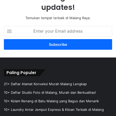
updates!
Temukan tempat terbaik di Malang Raya.
E
n
t
e
r
y
o
u
r
Paling Populer
E
m
21+ Daftar Alamat Konveksi Murah Malang Lengkap
a
10+ Daftar Studio Foto di Malang, Murah dan Berkualitas!
i
l
10+ Kolam Renang di Batu Malang yang Bagus dan Menarik
a
10+ Laundry Antar Jemput Express & Kiloan Terbaik di Malang
d
d