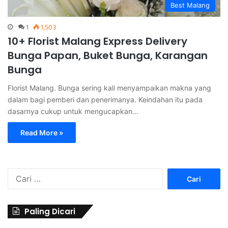
Best Malang
1
1,503
10+ Florist Malang Express Delivery
Bunga Papan, Buket Bunga, Karangan
Bunga
Florist Malang. Bunga sering kali menyampaikan makna yang
dalam bagi pemberi dan penerimanya. Keindahan itu pada
dasarnya cukup untuk mengucapkan…
Read More »
C
a
r
i
Paling Dicari
u
n