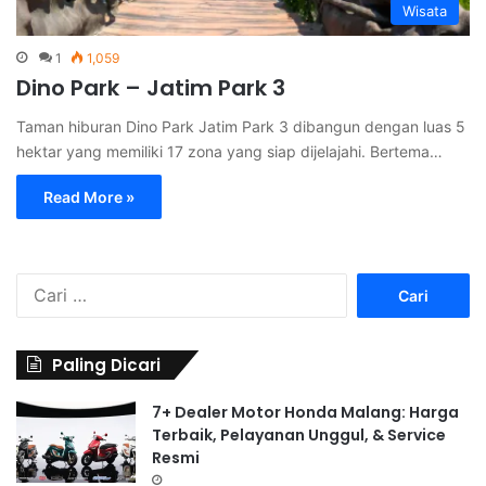
Wisata
1
1,059
Dino Park – Jatim Park 3
Taman hiburan Dino Park Jatim Park 3 dibangun dengan luas 5
hektar yang memiliki 17 zona yang siap dijelajahi. Bertema…
Read More »
C
a
r
i
Paling Dicari
u
n
7+ Dealer Motor Honda Malang: Harga
t
Terbaik, Pelayanan Unggul, & Service
u
Resmi
k