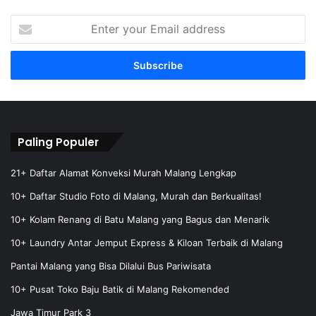
E
n
t
e
r
y
o
u
r
Paling Populer
E
m
21+ Daftar Alamat Konveksi Murah Malang Lengkap
a
10+ Daftar Studio Foto di Malang, Murah dan Berkualitas!
i
l
10+ Kolam Renang di Batu Malang yang Bagus dan Menarik
a
10+ Laundry Antar Jemput Express & Kiloan Terbaik di Malang
d
d
Pantai Malang yang Bisa Dilalui Bus Pariwisata
r
e
10+ Pusat Toko Baju Batik di Malang Rekomended
s
Jawa Timur Park 3