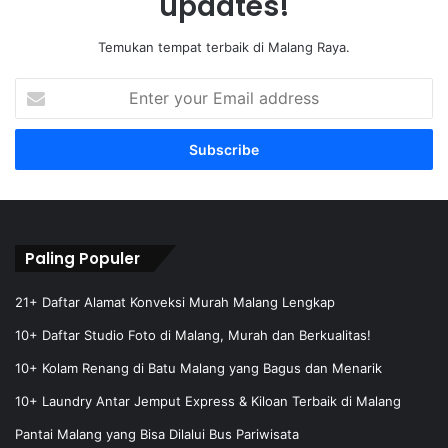
updates!
Temukan tempat terbaik di Malang Raya.
E
n
t
e
r
y
o
u
r
Paling Populer
E
m
21+ Daftar Alamat Konveksi Murah Malang Lengkap
a
10+ Daftar Studio Foto di Malang, Murah dan Berkualitas!
i
l
10+ Kolam Renang di Batu Malang yang Bagus dan Menarik
a
10+ Laundry Antar Jemput Express & Kiloan Terbaik di Malang
d
d
Pantai Malang yang Bisa Dilalui Bus Pariwisata
r