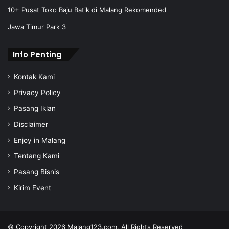
e
10+ Pusat Toko Baju Batik di Malang Rekomended
s
Jawa Timur Park 3
s
Info Penting
Kontak Kami
Privacy Policy
Pasang Iklan
Disclaimer
Enjoy in Malang
Tentang Kami
Pasang Bisnis
Kirim Event
© Copyright 2026
Malang123.com,
All Rights Reserved