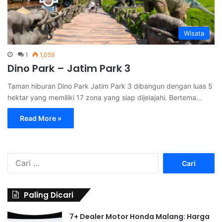
Wisata
1
1,059
Dino Park – Jatim Park 3
Taman hiburan Dino Park Jatim Park 3 dibangun dengan luas 5
hektar yang memiliki 17 zona yang siap dijelajahi. Bertema…
Read More »
C
a
r
i
Paling Dicari
u
n
7+ Dealer Motor Honda Malang: Harga
t