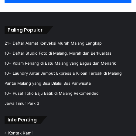
r
y
o
u
r
Paling Populer
E
m
21+ Daftar Alamat Konveksi Murah Malang Lengkap
a
10+ Daftar Studio Foto di Malang, Murah dan Berkualitas!
i
l
10+ Kolam Renang di Batu Malang yang Bagus dan Menarik
a
10+ Laundry Antar Jemput Express & Kiloan Terbaik di Malang
d
d
Pantai Malang yang Bisa Dilalui Bus Pariwisata
r
e
10+ Pusat Toko Baju Batik di Malang Rekomended
s
Jawa Timur Park 3
s
Info Penting
Kontak Kami