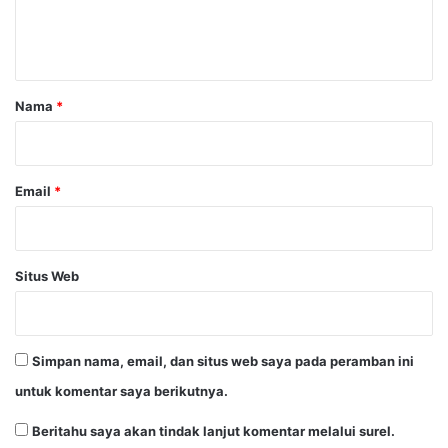
n
t
a
r
Nama
*
*
Email
*
Situs Web
Simpan nama, email, dan situs web saya pada peramban ini
untuk komentar saya berikutnya.
Beritahu saya akan tindak lanjut komentar melalui surel.