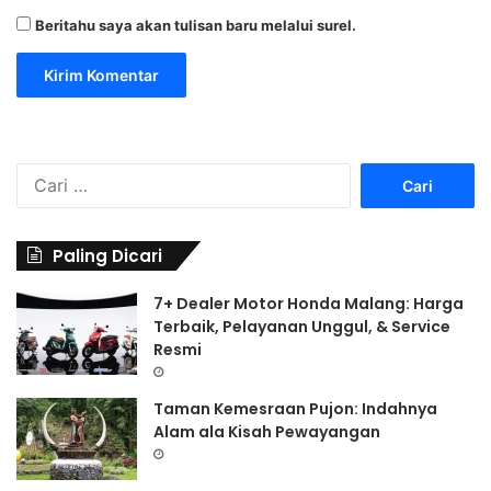
Beritahu saya akan tulisan baru melalui surel.
C
a
r
i
Paling Dicari
u
n
7+ Dealer Motor Honda Malang: Harga
t
Terbaik, Pelayanan Unggul, & Service
u
Resmi
k
:
Taman Kemesraan Pujon: Indahnya
Alam ala Kisah Pewayangan