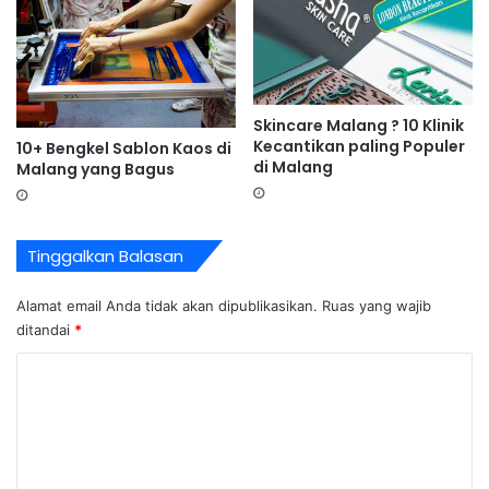
Skincare Malang ? 10 Klinik
Kecantikan paling Populer
10+ Bengkel Sablon Kaos di
di Malang
Malang yang Bagus
Tinggalkan Balasan
Alamat email Anda tidak akan dipublikasikan.
Ruas yang wajib
ditandai
*
K
o
m
e