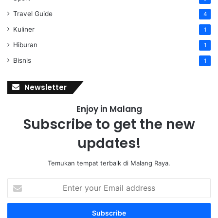
Travel Guide
4
Kuliner
1
Hiburan
1
Bisnis
1
Newsletter
Enjoy in Malang
Subscribe to get the new
updates!
Temukan tempat terbaik di Malang Raya.
E
n
t
e