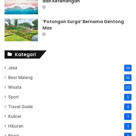
dan Ketenangan
‘Potongan Surga’ Bernama Gentong
Mas
Kategori
Jasa
34
Best Malang
32
Wisata
22
Sport
5
Travel Guide
4
Kuliner
1
Hiburan
1
Bisnis
1