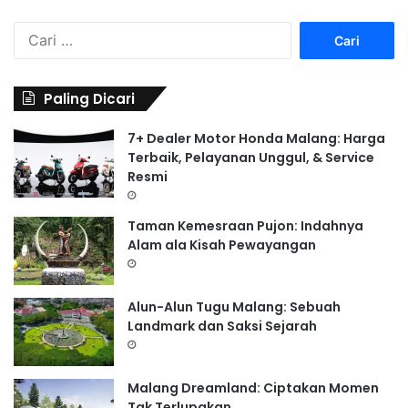
C
a
r
i
Paling Dicari
u
n
7+ Dealer Motor Honda Malang: Harga
t
Terbaik, Pelayanan Unggul, & Service
u
Resmi
k
:
Taman Kemesraan Pujon: Indahnya
Alam ala Kisah Pewayangan
Alun-Alun Tugu Malang: Sebuah
Landmark dan Saksi Sejarah
Malang Dreamland: Ciptakan Momen
Tak Terlupakan