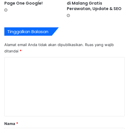
Page One Google!
di Malang Gratis
Perawatan, Update & SEO
Tinggalkan Balasan
Alamat email Anda tidak akan dipublikasikan.
Ruas yang wajib
ditandai
*
K
o
m
e
n
t
a
r
Nama
*