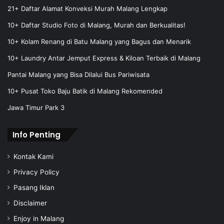
m
21+ Daftar Alamat Konveksi Murah Malang Lengkap
a
10+ Daftar Studio Foto di Malang, Murah dan Berkualitas!
i
l
10+ Kolam Renang di Batu Malang yang Bagus dan Menarik
a
10+ Laundry Antar Jemput Express & Kiloan Terbaik di Malang
d
d
Pantai Malang yang Bisa Dilalui Bus Pariwisata
r
e
10+ Pusat Toko Baju Batik di Malang Rekomended
s
Jawa Timur Park 3
s
Info Penting
Kontak Kami
Privacy Policy
Pasang Iklan
Disclaimer
Enjoy in Malang