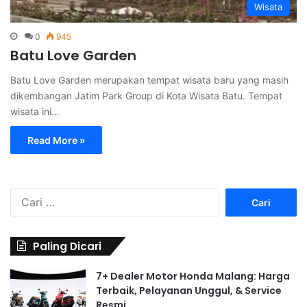
Wisata
0
945
Batu Love Garden
Batu Love Garden merupakan tempat wisata baru yang masih
dikembangan Jatim Park Group di Kota Wisata Batu. Tempat
wisata ini…
Read More »
C
a
r
i
Paling Dicari
u
n
7+ Dealer Motor Honda Malang: Harga
t
Terbaik, Pelayanan Unggul, & Service
u
Resmi