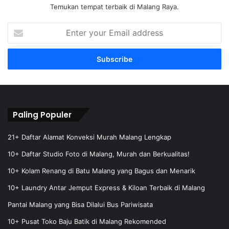
Temukan tempat terbaik di Malang Raya.
E
n
t
e
r
y
o
u
r
Paling Populer
E
m
21+ Daftar Alamat Konveksi Murah Malang Lengkap
a
10+ Daftar Studio Foto di Malang, Murah dan Berkualitas!
i
l
10+ Kolam Renang di Batu Malang yang Bagus dan Menarik
a
10+ Laundry Antar Jemput Express & Kiloan Terbaik di Malang
d
d
Pantai Malang yang Bisa Dilalui Bus Pariwisata
r
e
10+ Pusat Toko Baju Batik di Malang Rekomended