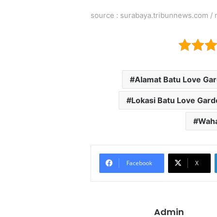
source :
surabaya.tribunnews.com
/
Alamat Batu Love Ga
Lokasi Batu Love Gard
Waha
Facebook
X
Admin