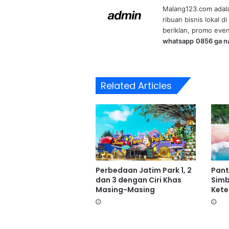
Malang123.com adal
ribuan bisnis lokal 
beriklan, promo even
whatsapp
0856 ga n
Related Articles
Perbedaan Jatim Park 1, 2
Pant
dan 3 dengan Ciri Khas
Simb
Masing-Masing
Ket