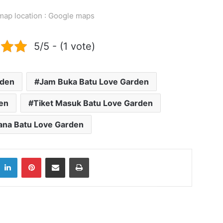
l
a
map location : Google maps
d
d
r
5/5 - (1 vote)
e
s
s
rden
Jam Buka Batu Love Garden
en
Tiket Masuk Batu Love Garden
na Batu Love Garden
LinkedIn
Pinterest
Share via Email
Print