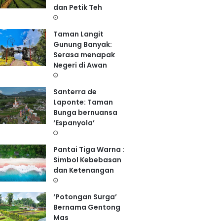
dan Petik Teh
Taman Langit
Gunung Banyak:
Serasa menapak
Negeri di Awan
Santerra de
Laponte: Taman
Bunga bernuansa
‘Espanyola’
Pantai Tiga Warna :
Simbol Kebebasan
dan Ketenangan
‘Potongan Surga’
Bernama Gentong
Mas