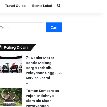
Search for
Travel Guide
Bisnis Lokal
C
a
r
i
u
Paling Dicari
n
t
7+ Dealer Motor
u
Honda Malang:
k
Harga Terbaik,
:
Pelayanan Unggul, &
Service Resmi
Taman Kemesraan
Pujon: Indahnya
Alam ala Kisah
Pewayangan