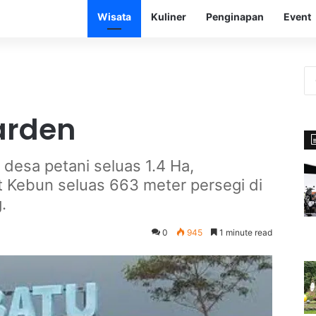
Wisata
Kuliner
Penginapan
Event
arden
desa petani seluas 1.4 Ha,
t Kebun seluas 663 meter persegi di
.
0
945
1 minute read