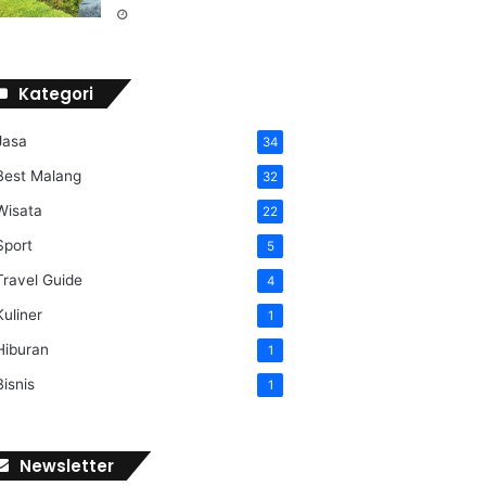
Kategori
Jasa
34
Best Malang
32
Wisata
22
Sport
5
Travel Guide
4
Kuliner
1
Hiburan
1
Bisnis
1
Newsletter