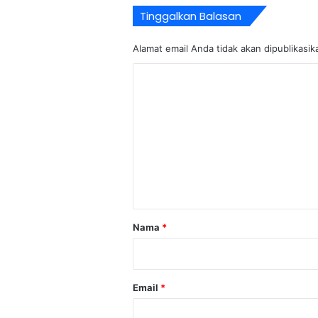
Tinggalkan Balasan
Alamat email Anda tidak akan dipublikasik
K
o
m
e
n
t
a
r
Nama
*
*
Email
*