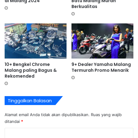
di Malang 2024
Batu Malang Murah
Berkualitas
10+ Bengkel Chrome
9+ Dealer Yamaha Malang
Malang paling Bagus &
Termurah Promo Menarik
Rekomended
Tinggalkan Balasan
Alamat email Anda tidak akan dipublikasikan.
Ruas yang wajib
ditandai
*
K