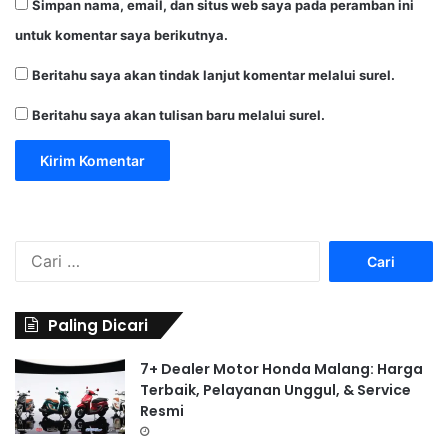
Simpan nama, email, dan situs web saya pada peramban ini
untuk komentar saya berikutnya.
Beritahu saya akan tindak lanjut komentar melalui surel.
Beritahu saya akan tulisan baru melalui surel.
C
a
r
i
Paling Dicari
u
n
7+ Dealer Motor Honda Malang: Harga
t
Terbaik, Pelayanan Unggul, & Service
u
Resmi
k
: