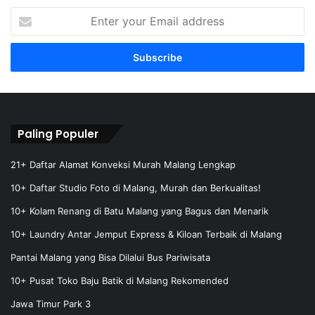
E
n
t
e
r
y
o
u
r
Paling Populer
E
m
21+ Daftar Alamat Konveksi Murah Malang Lengkap
a
10+ Daftar Studio Foto di Malang, Murah dan Berkualitas!
i
l
10+ Kolam Renang di Batu Malang yang Bagus dan Menarik
a
10+ Laundry Antar Jemput Express & Kiloan Terbaik di Malang
d
d
Pantai Malang yang Bisa Dilalui Bus Pariwisata
r
e
10+ Pusat Toko Baju Batik di Malang Rekomended
s
Jawa Timur Park 3
s