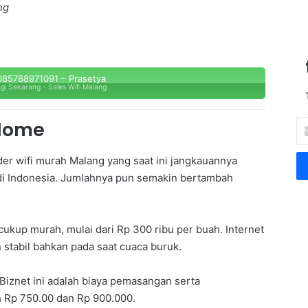
ng
85788971091 – Prasetya
gi Sekarang - Sales Wifi Malang
 Home
E
n
t
der wifi murah Malang yang saat ini jangkauannya
e
 di Indonesia. Jumlahnya pun semakin bertambah
r
y
o
u
ukup murah, mulai dari Rp 300 ribu per buah. Internet
r
 stabil bahkan pada saat cuaca buruk.
E
m
Biznet ini adalah biaya pemasangan serta
a
 Rp 750.00 dan Rp 900.000.
i