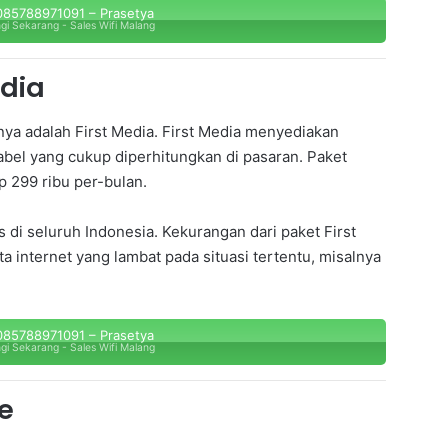
85788971091 – Prasetya
gi Sekarang - Sales Wifi Malang
edia
tnya adalah First Media. First Media menyediakan
abel yang cukup diperhitungkan di pasaran. Paket
 299 ribu per-bulan.
 di seluruh Indonesia. Kekurangan dari paket First
ta internet yang lambat pada situasi tertentu, misalnya
85788971091 – Prasetya
gi Sekarang - Sales Wifi Malang
e