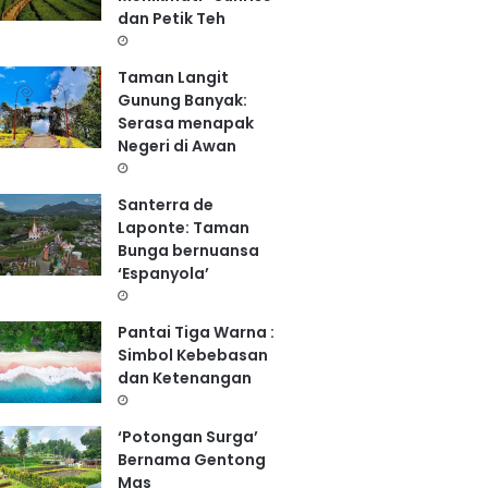
dan Petik Teh
Taman Langit
Gunung Banyak:
Serasa menapak
Negeri di Awan
Santerra de
Laponte: Taman
Bunga bernuansa
‘Espanyola’
Pantai Tiga Warna :
Simbol Kebebasan
dan Ketenangan
‘Potongan Surga’
Bernama Gentong
Mas