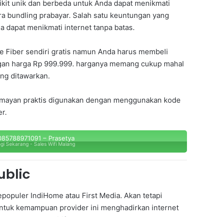
it unik dan berbeda untuk Anda dapat menikmati
ara bundling prabayar. Salah satu keuntungan yang
da dapat menikmati internet tanpa batas.
e Fiber sendiri gratis namun Anda harus membeli
ngan harga Rp 999.999. harganya memang cukup mahal
ng ditawarkan.
 lumayan praktis digunakan dengan menggunakan kode
r.
85788971091 – Prasetya
gi Sekarang - Sales Wifi Malang
ublic
opuler IndiHome atau First Media. Akan tetapi
untuk kemampuan provider ini menghadirkan internet