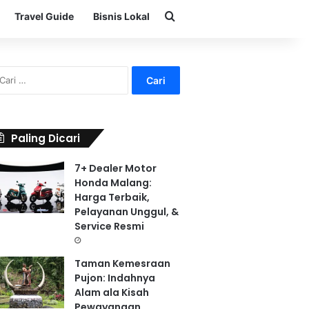
Search for
Travel Guide
Bisnis Lokal
C
a
r
i
u
Paling Dicari
n
t
7+ Dealer Motor
u
Honda Malang:
k
Harga Terbaik,
:
Pelayanan Unggul, &
Service Resmi
Taman Kemesraan
Pujon: Indahnya
Alam ala Kisah
Pewayangan