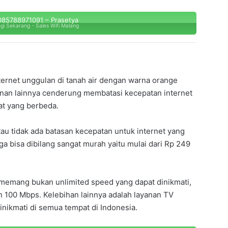
l
a
85788971091 – Prasetya
d
gi Sekarang - Sales Wifi Malang
d
r
e
s
s
nternet unggulan di tanah air dengan warna orange
anan lainnya cenderung membatasi kecepatan internet
t yang berbeda.
tau tidak ada batasan kecepatan untuk internet yang
a bisa dibilang sangat murah yaitu mulai dari Rp 249
 memang bukan unlimited speed yang dapat dinikmati,
 100 Mbps. Kelebihan lainnya adalah layanan TV
nikmati di semua tempat di Indonesia.