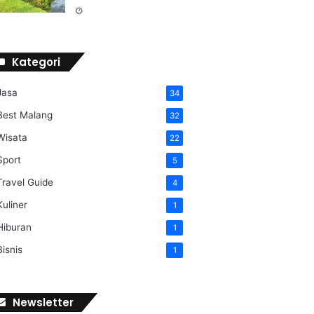
Kategori
Jasa
34
Best Malang
32
Wisata
22
Sport
5
Travel Guide
4
Kuliner
1
Hiburan
1
Bisnis
1
Newsletter