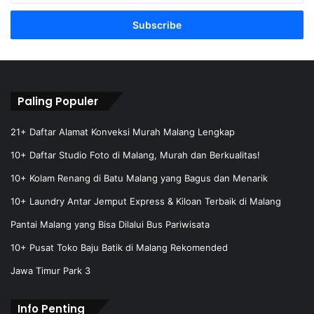
t
e
r
y
o
u
r
Paling Populer
E
m
21+ Daftar Alamat Konveksi Murah Malang Lengkap
a
10+ Daftar Studio Foto di Malang, Murah dan Berkualitas!
i
l
10+ Kolam Renang di Batu Malang yang Bagus dan Menarik
a
10+ Laundry Antar Jemput Express & Kiloan Terbaik di Malang
d
d
Pantai Malang yang Bisa Dilalui Bus Pariwisata
r
e
10+ Pusat Toko Baju Batik di Malang Rekomended
s
Jawa Timur Park 3
s
Info Penting