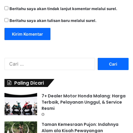
Beritahu saya akan tindak lanjut komentar melalui surel.
Beritahu saya akan tulisan baru melalui surel.
C
a
r
i
Paling Dicari
u
n
7+ Dealer Motor Honda Malang: Harga
t
Terbaik, Pelayanan Unggul, & Service
u
Resmi
k
:
Taman Kemesraan Pujon: Indahnya
Alam ala Kisah Pewayangan