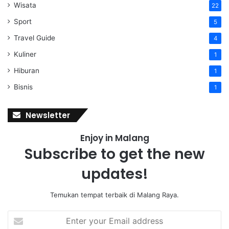
Wisata
22
Sport
5
Travel Guide
4
Kuliner
1
Hiburan
1
Bisnis
1
Newsletter
Enjoy in Malang
Subscribe to get the new
updates!
Temukan tempat terbaik di Malang Raya.
E
n