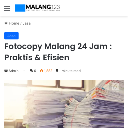
Menu
Home
/
Jasa
Jasa
Fotocopy Malang 24 Jam :
Praktis & Efisien
Admin
0
1,882
1 minute read