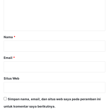
e
n
t
a
r
Nama
*
*
Email
*
Situs Web
Simpan nama, email, dan situs web saya pada peramban ini
untuk komentar saya berikutnya.