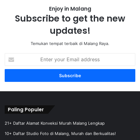
Enjoy in Malang
Subscribe to get the new
updates!
Temukan tempat terbaik di Malang Raya.
E
n
t
e
r
y
o
u
r
Paling Populer
E
m
21+ Daftar Alamat Konveksi Murah Malang Lengkap
a
10+ Daftar Studio Foto di Malang, Murah dan Berkualitas!
i