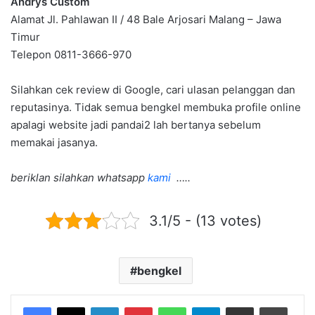
Andrys Custom
Alamat Jl. Pahlawan II / 48 Bale Arjosari Malang – Jawa
Timur
Telepon 0811-3666-970
Silahkan cek review di Google, cari ulasan pelanggan dan
reputasinya. Tidak semua bengkel membuka profile online
apalagi website jadi pandai2 lah bertanya sebelum
memakai jasanya.
beriklan silahkan whatsapp
kami
…..
3.1/5 - (13 votes)
bengkel
LinkedIn
Pinterest
WhatsApp
Telegram
Share via Email
Print