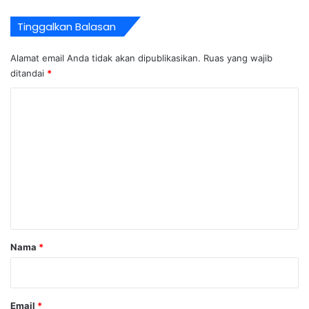
Tinggalkan Balasan
Alamat email Anda tidak akan dipublikasikan.
Ruas yang wajib
ditandai
*
K
o
m
e
n
t
a
r
Nama
*
*
Email
*