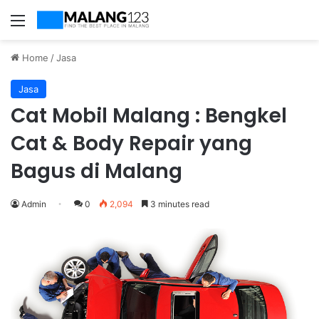
Menu
Home
/
Jasa
Jasa
Cat Mobil Malang : Bengkel
Cat & Body Repair yang
Bagus di Malang
Admin
0
2,094
3 minutes read