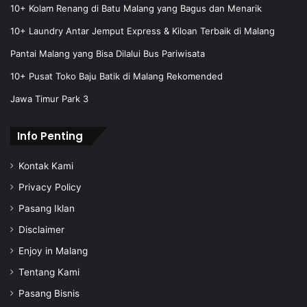
l
10+ Kolam Renang di Batu Malang yang Bagus dan Menarik
a
10+ Laundry Antar Jemput Express & Kiloan Terbaik di Malang
d
d
Pantai Malang yang Bisa Dilalui Bus Pariwisata
r
e
10+ Pusat Toko Baju Batik di Malang Rekomended
s
Jawa Timur Park 3
s
Info Penting
Kontak Kami
Privacy Policy
Pasang Iklan
Disclaimer
Enjoy in Malang
Tentang Kami
Pasang Bisnis