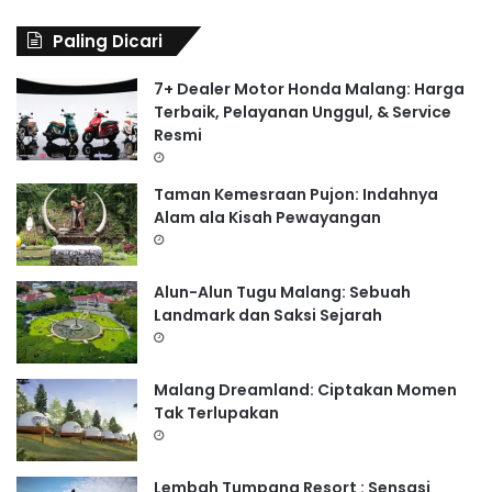
r
i
Paling Dicari
u
n
7+ Dealer Motor Honda Malang: Harga
t
Terbaik, Pelayanan Unggul, & Service
u
Resmi
k
:
Taman Kemesraan Pujon: Indahnya
Alam ala Kisah Pewayangan
Alun-Alun Tugu Malang: Sebuah
Landmark dan Saksi Sejarah
Malang Dreamland: Ciptakan Momen
Tak Terlupakan
Lembah Tumpang Resort : Sensasi