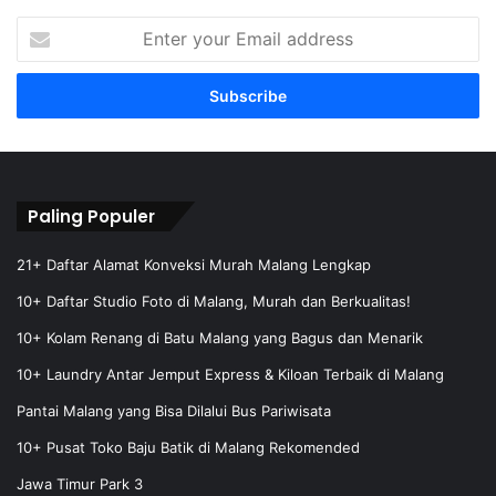
E
n
t
e
r
y
o
u
r
Paling Populer
E
m
21+ Daftar Alamat Konveksi Murah Malang Lengkap
a
10+ Daftar Studio Foto di Malang, Murah dan Berkualitas!
i
l
10+ Kolam Renang di Batu Malang yang Bagus dan Menarik
a
10+ Laundry Antar Jemput Express & Kiloan Terbaik di Malang
d
d
Pantai Malang yang Bisa Dilalui Bus Pariwisata
r
e
10+ Pusat Toko Baju Batik di Malang Rekomended
s
Jawa Timur Park 3
s