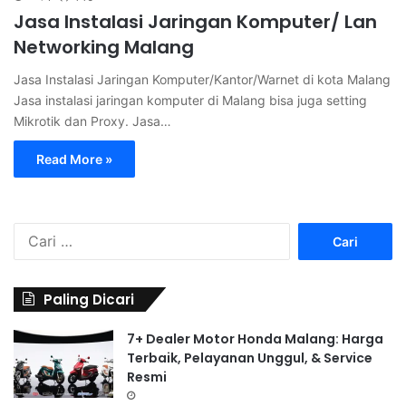
Jasa Instalasi Jaringan Komputer/ Lan
Networking Malang
Jasa Instalasi Jaringan Komputer/Kantor/Warnet di kota Malang
Jasa instalasi jaringan komputer di Malang bisa juga setting
Mikrotik dan Proxy. Jasa…
Read More »
C
a
r
i
Paling Dicari
u
n
7+ Dealer Motor Honda Malang: Harga
t
Terbaik, Pelayanan Unggul, & Service
u
Resmi
k
: