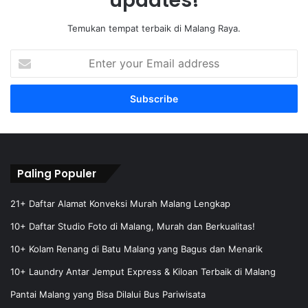
updates!
Temukan tempat terbaik di Malang Raya.
E
n
t
e
r
y
o
u
r
Paling Populer
E
m
21+ Daftar Alamat Konveksi Murah Malang Lengkap
a
10+ Daftar Studio Foto di Malang, Murah dan Berkualitas!
i
l
10+ Kolam Renang di Batu Malang yang Bagus dan Menarik
a
10+ Laundry Antar Jemput Express & Kiloan Terbaik di Malang
d
d
Pantai Malang yang Bisa Dilalui Bus Pariwisata
r