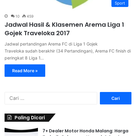
Sport
10
459
Jadwal Hasil & Klasemen Arema Liga 1
Gojek Traveloka 2017
Jadwal pertandingan Arema FC di Liga 1 Gojek
Traveloka sudah berakhir (34 Pertandingan), Arema FC finish di
peringkat 8 Liga 1…
Read More »
C
a
r
i
Paling Dicari
u
n
7+ Dealer Motor Honda Malang: Harga
t