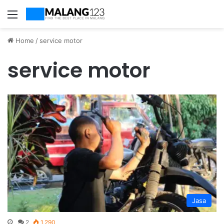
Menu
Home
/
service motor
service motor
Jasa
2
1,290