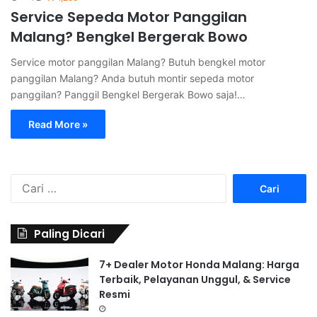
Service Sepeda Motor Panggilan
Malang? Bengkel Bergerak Bowo
Service motor panggilan Malang? Butuh bengkel motor
panggilan Malang? Anda butuh montir sepeda motor
panggilan? Panggil Bengkel Bergerak Bowo saja!…
Read More »
C
a
r
i
Paling Dicari
u
n
7+ Dealer Motor Honda Malang: Harga
t
Terbaik, Pelayanan Unggul, & Service
u
Resmi
k
: