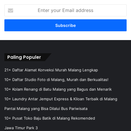
E
n
t
e
r
y
o
u
r
Paling Populer
E
m
21+ Daftar Alamat Konveksi Murah Malang Lengkap
a
10+ Daftar Studio Foto di Malang, Murah dan Berkualitas!
i
l
10+ Kolam Renang di Batu Malang yang Bagus dan Menarik
a
10+ Laundry Antar Jemput Express & Kiloan Terbaik di Malang
d
d
Pantai Malang yang Bisa Dilalui Bus Pariwisata
r
e
10+ Pusat Toko Baju Batik di Malang Rekomended
s
Jawa Timur Park 3
s