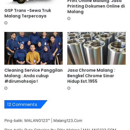
Print Online Malang: Jasa
Printing Dokumen Online di
GSP Trans -Sewa Truk
Malang
Malang Terpercaya
Cleaning Service Panggilan
Jasa Chrome Malang :
Malang : Anda cukup
Bengkel Chrome Sinar
#dirumahsaja !
Hidup Est.1955
12 Comments
Ping-balik:
MALANG123™ | Malang123.Com
Ping-balik:
Duta Catering Ibu Djito Malang | MALANG123.COM