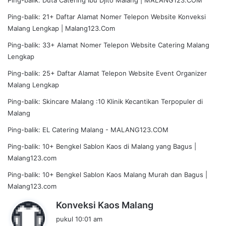
Ping-balik:
21+ Daftar Alamat Nomer Telepon Website Konveksi
Malang Lengkap | Malang123.Com
Ping-balik:
33+ Alamat Nomer Telepon Website Catering Malang
Lengkap
Ping-balik:
25+ Daftar Alamat Telepon Website Event Organizer
Malang Lengkap
Ping-balik:
Skincare Malang :10 Klinik Kecantikan Terpopuler di
Malang
Ping-balik:
EL Catering Malang - MALANG123.COM
Ping-balik:
10+ Bengkel Sablon Kaos di Malang yang Bagus |
Malang123.com
Ping-balik:
10+ Bengkel Sablon Kaos Malang Murah dan Bagus |
Malang123.com
b
Konveksi Kaos Malang
e
pukul 10:01 am
r