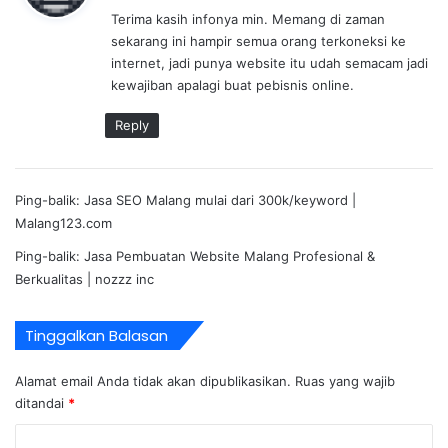
Terima kasih infonya min. Memang di zaman
k
sekarang ini hampir semua orang terkoneksi ke
a
internet, jadi punya website itu udah semacam jadi
t
kewajiban apalagi buat pebisnis online.
a
:
Reply
Ping-balik:
Jasa SEO Malang mulai dari 300k/keyword |
Malang123.com
Ping-balik:
Jasa Pembuatan Website Malang Profesional &
Berkualitas | nozzz inc
Tinggalkan Balasan
Alamat email Anda tidak akan dipublikasikan.
Ruas yang wajib
ditandai
*
K