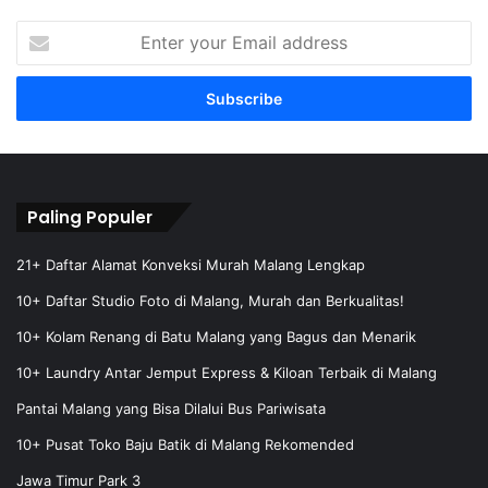
E
n
t
e
r
y
o
u
r
Paling Populer
E
m
21+ Daftar Alamat Konveksi Murah Malang Lengkap
a
10+ Daftar Studio Foto di Malang, Murah dan Berkualitas!
i
l
10+ Kolam Renang di Batu Malang yang Bagus dan Menarik
a
10+ Laundry Antar Jemput Express & Kiloan Terbaik di Malang
d
d
Pantai Malang yang Bisa Dilalui Bus Pariwisata
r
e
10+ Pusat Toko Baju Batik di Malang Rekomended
s
Jawa Timur Park 3