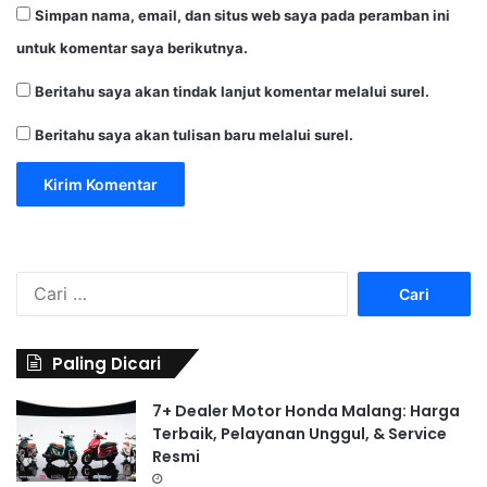
Simpan nama, email, dan situs web saya pada peramban ini
untuk komentar saya berikutnya.
Beritahu saya akan tindak lanjut komentar melalui surel.
Beritahu saya akan tulisan baru melalui surel.
C
a
r
i
Paling Dicari
u
n
7+ Dealer Motor Honda Malang: Harga
t
Terbaik, Pelayanan Unggul, & Service
u
Resmi
k